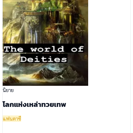
นิยาย
โลกแห่งเหล่าทวยเทพ
แฟนตาซี