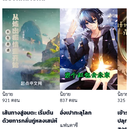
นิยาย
นิยาย
นิยาย
921 ตอน
837 ตอน
325 
เส้นทางสู่อมตะ: เริ่มต้น
อั่งเปาทะลุโลก
เข้า
ด้วยการกลั่นกู่หลงเสน่ห์
ปลุก
แฟนตาซี
สงค