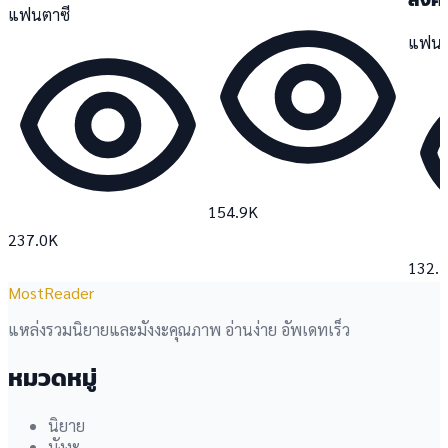
แฟนตาซี
แฟนต
154.9K
237.0K
132.
MostReader
แหล่งรวมนิยายและมังงะคุณภาพ อ่านง่าย อัพเดทเร็ว
หมวดหมู่
นิยาย
มังงะ