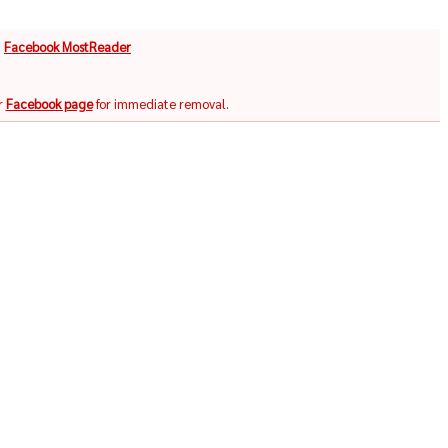
จ
Facebook MostReader
r
Facebook page
for immediate removal.