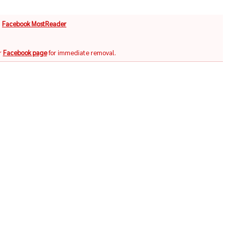
จ
Facebook MostReader
r
Facebook page
for immediate removal.