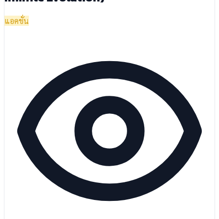
แอคชั่น