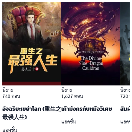
นิยาย
นิยาย
นิยาย
748 ตอน
1,627 ตอน
720 
อัจฉริยะเขย่าโลก (重生之
เก้ามังกรกับหม้อวิเศษ
สัมผ
最强人生)
แอคชั่น
แอคชั
แอคชั่น