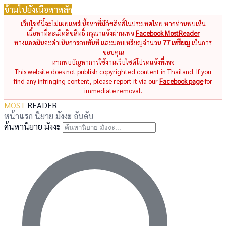
ข้ามไปยังเนื้อหาหลัก
เว็บไซต์นี้จะไม่เผยแพร่เนื้อหาที่มีลิขสิทธิ์ในประเทศไทย หากท่านพบเห็น
เนื้อหาที่ละเมิดลิขสิทธิ์ กรุณาแจ้งผ่านเพจ
Facebook MostReader
ทางแอดมินจะดำเนินการลบทันที และมอบเหรียญจำนวน
77 เหรียญ
เป็นการ
ขอบคุณ
หากพบปัญหาการใช้งานเว็บไซต์โปรดแจ้งที่เพจ
This website does not publish copyrighted content in Thailand. If you
find any infringing content, please report it via our
Facebook page
for
immediate removal.
MOST
READER
หน้าแรก
นิยาย
มังงะ
อันดับ
ค้นหานิยาย มังงะ