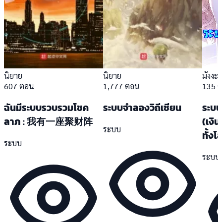
นิยาย
นิยาย
มังงะ
607 ตอน
1,777 ตอน
135 
ฉันมีระบบรวบรวมโชค
ระบบจำลองวิถีเซียน
ระบบ
ลาภ : 我有一座聚财阵
(เงิน
ระบบ
ทั้งโ
ระบบ
ระบบ