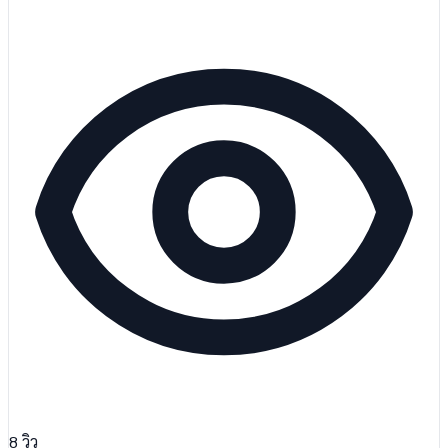
8
วิว