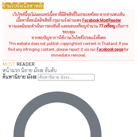
ข้ามไปยังเนื้อหาหลัก
เว็บไซต์นี้จะไม่เผยแพร่เนื้อหาที่มีลิขสิทธิ์ในประเทศไทย หากท่านพบเห็น
เนื้อหาที่ละเมิดลิขสิทธิ์ กรุณาแจ้งผ่านเพจ
Facebook MostReader
ทางแอดมินจะดำเนินการลบทันที และมอบเหรียญจำนวน
77 เหรียญ
เป็นการ
ขอบคุณ
หากพบปัญหาการใช้งานเว็บไซต์โปรดแจ้งที่เพจ
This website does not publish copyrighted content in Thailand. If you
find any infringing content, please report it via our
Facebook page
for
immediate removal.
MOST
READER
หน้าแรก
นิยาย
มังงะ
อันดับ
ค้นหานิยาย มังงะ