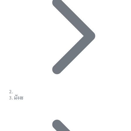
มังงะ