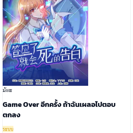
มังงะ
Game Over อีกครั้ง ถ้าฉันเผลอไปตอบ
ตกลง
ระบบ