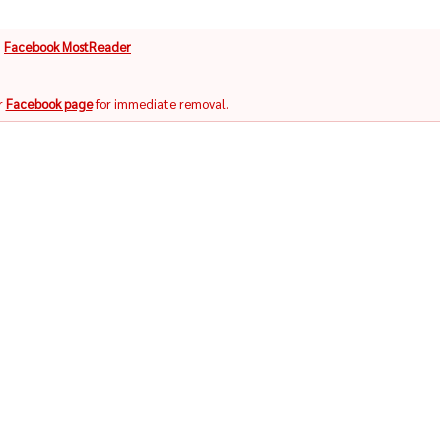
จ
Facebook MostReader
r
Facebook page
for immediate removal.