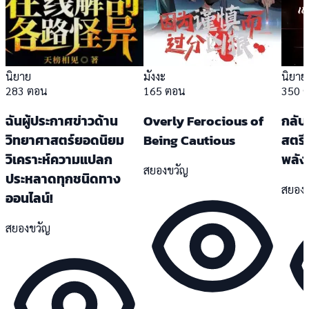
นิยาย
มังงะ
นิยาย
283 ตอน
165 ตอน
350 
ฉันผู้ประกาศข่าวด้าน
Overly Ferocious of
กลับ
วิทยาศาสตร์ยอดนิยม
Being Cautious
สตรี
วิเคราะห์ความแปลก
พลังท
สยองขวัญ
ประหลาดทุกชนิดทาง
สยอง
ออนไลน์!
สยองขวัญ