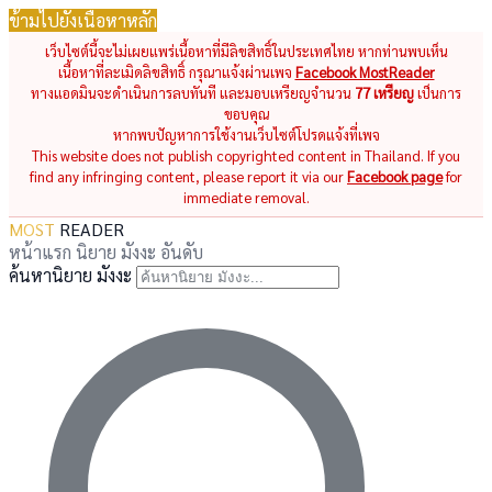
ข้ามไปยังเนื้อหาหลัก
เว็บไซต์นี้จะไม่เผยแพร่เนื้อหาที่มีลิขสิทธิ์ในประเทศไทย หากท่านพบเห็น
เนื้อหาที่ละเมิดลิขสิทธิ์ กรุณาแจ้งผ่านเพจ
Facebook MostReader
ทางแอดมินจะดำเนินการลบทันที และมอบเหรียญจำนวน
77 เหรียญ
เป็นการ
ขอบคุณ
หากพบปัญหาการใช้งานเว็บไซต์โปรดแจ้งที่เพจ
This website does not publish copyrighted content in Thailand. If you
find any infringing content, please report it via our
Facebook page
for
immediate removal.
MOST
READER
หน้าแรก
นิยาย
มังงะ
อันดับ
ค้นหานิยาย มังงะ