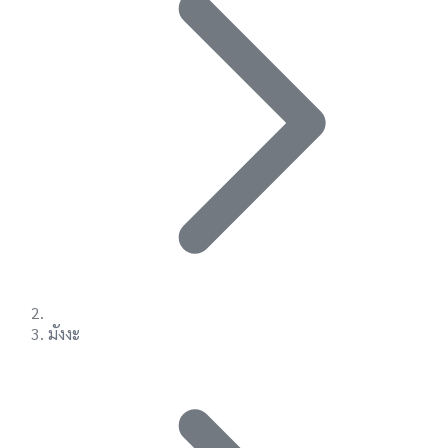
มังงะ