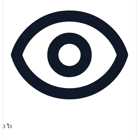
3
วิว