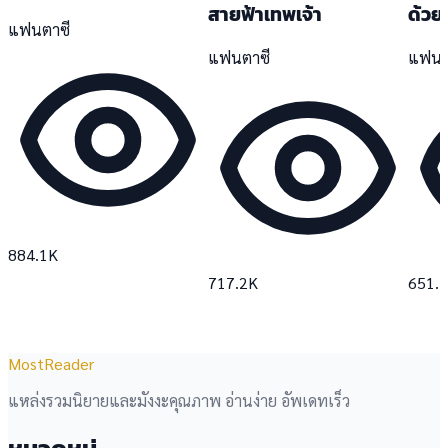
สายฟ้าเทพเจ้า
ด้วย
แฟนตาซี
แฟนตาซี
แฟนต
884.1K
717.2K
651.
MostReader
แหล่งรวมนิยายและมังงะคุณภาพ อ่านง่าย อัพเดทเร็ว