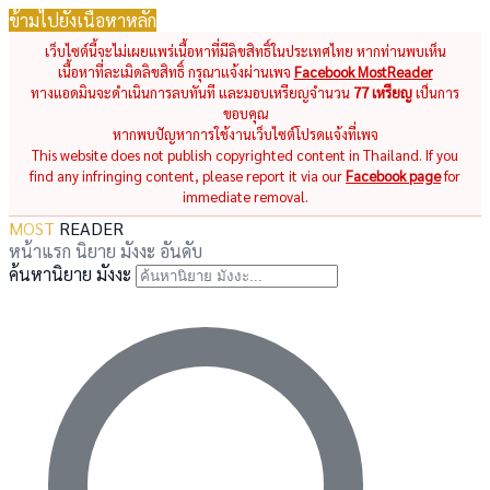
ข้ามไปยังเนื้อหาหลัก
เว็บไซต์นี้จะไม่เผยแพร่เนื้อหาที่มีลิขสิทธิ์ในประเทศไทย หากท่านพบเห็น
เนื้อหาที่ละเมิดลิขสิทธิ์ กรุณาแจ้งผ่านเพจ
Facebook MostReader
ทางแอดมินจะดำเนินการลบทันที และมอบเหรียญจำนวน
77 เหรียญ
เป็นการ
ขอบคุณ
หากพบปัญหาการใช้งานเว็บไซต์โปรดแจ้งที่เพจ
This website does not publish copyrighted content in Thailand. If you
find any infringing content, please report it via our
Facebook page
for
immediate removal.
MOST
READER
หน้าแรก
นิยาย
มังงะ
อันดับ
ค้นหานิยาย มังงะ