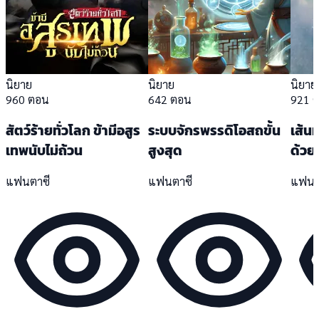
นิยาย
นิยาย
นิยาย
960 ตอน
642 ตอน
921 
สัตว์ร้ายทั่วโลก ข้ามีอสูร
ระบบจักรพรรดิโอสถขั้น
เส้นท
เทพนับไม่ถ้วน
สูงสุด
ด้วยก
แฟนตาซี
แฟนตาซี
แฟนต