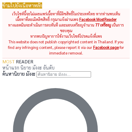
ข้ามไปยังเนื้อหาหลัก
เว็บไซต์นี้จะไม่เผยแพร่เนื้อหาที่มีลิขสิทธิ์ในประเทศไทย หากท่านพบเห็น
เนื้อหาที่ละเมิดลิขสิทธิ์ กรุณาแจ้งผ่านเพจ
Facebook MostReader
ทางแอดมินจะดำเนินการลบทันที และมอบเหรียญจำนวน
77 เหรียญ
เป็นการ
ขอบคุณ
หากพบปัญหาการใช้งานเว็บไซต์โปรดแจ้งที่เพจ
This website does not publish copyrighted content in Thailand. If you
find any infringing content, please report it via our
Facebook page
for
immediate removal.
MOST
READER
หน้าแรก
นิยาย
มังงะ
อันดับ
ค้นหานิยาย มังงะ