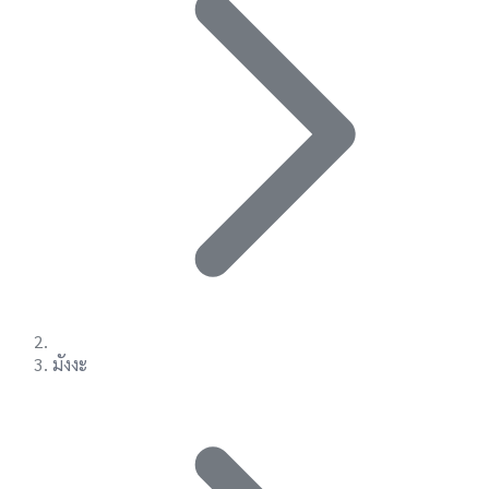
มังงะ