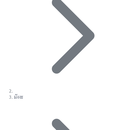
มังงะ