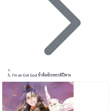
I'm an Evil God ข้าคือจักรพรรดิปีศาจ