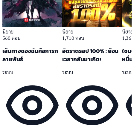
นิยาย
นิยาย
นิยาย
560 ตอน
1,710 ตอน
1,36
เส้นทางของฉันคือการก
อัตราดรอป 100% : ย้อน
(ชนจ
ลายพันธ์
เวลากลับมาเกิด!
หมื่
ระบบ
ระบบ
ระบบ