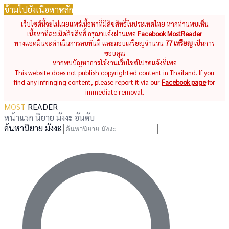
ข้ามไปยังเนื้อหาหลัก
เว็บไซต์นี้จะไม่เผยแพร่เนื้อหาที่มีลิขสิทธิ์ในประเทศไทย หากท่านพบเห็น
เนื้อหาที่ละเมิดลิขสิทธิ์ กรุณาแจ้งผ่านเพจ
Facebook MostReader
ทางแอดมินจะดำเนินการลบทันที และมอบเหรียญจำนวน
77 เหรียญ
เป็นการ
ขอบคุณ
หากพบปัญหาการใช้งานเว็บไซต์โปรดแจ้งที่เพจ
This website does not publish copyrighted content in Thailand. If you
find any infringing content, please report it via our
Facebook page
for
immediate removal.
MOST
READER
หน้าแรก
นิยาย
มังงะ
อันดับ
ค้นหานิยาย มังงะ