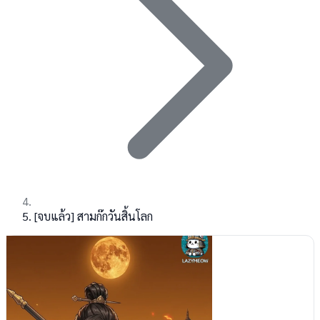
[จบแล้ว] สามก๊กวันสิ้นโลก