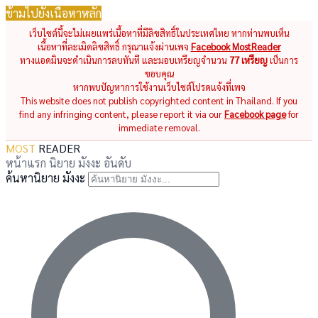
ข้ามไปยังเนื้อหาหลัก
เว็บไซต์นี้จะไม่เผยแพร่เนื้อหาที่มีลิขสิทธิ์ในประเทศไทย หากท่านพบเห็น
เนื้อหาที่ละเมิดลิขสิทธิ์ กรุณาแจ้งผ่านเพจ
Facebook MostReader
ทางแอดมินจะดำเนินการลบทันที และมอบเหรียญจำนวน
77 เหรียญ
เป็นการ
ขอบคุณ
หากพบปัญหาการใช้งานเว็บไซต์โปรดแจ้งที่เพจ
This website does not publish copyrighted content in Thailand. If you
find any infringing content, please report it via our
Facebook page
for
immediate removal.
MOST
READER
หน้าแรก
นิยาย
มังงะ
อันดับ
ค้นหานิยาย มังงะ