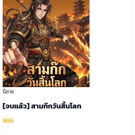
นิยาย
[จบแล้ว] สามก๊กวันสิ้นโลก
ระบบ