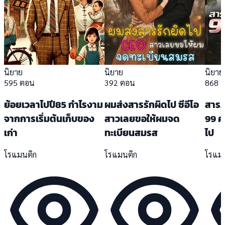
นิยาย
นิยาย
นิยาย
595 ตอน
392 ตอน
868 
ย้อยเวลาไปปี85 กำไรงาม
ผมส่งสารรักผิดไป ซีอีโอ
สารภ
จากการเริ่มต้นเก็บของ
สาวเลยขอให้ผมจด
99 คร
เก่า
ทะเบียนสมรส
ไป
โรแมนติก
โรแมนติก
โรแม