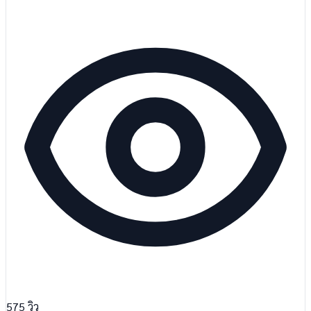
575
วิว