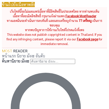
ข้ามไปยังเนื้อหาหลัก
เว็บไซต์นี้จะไม่เผยแพร่เนื้อหาที่มีลิขสิทธิ์ในประเทศไทย หากท่านพบเห็น
เนื้อหาที่ละเมิดลิขสิทธิ์ กรุณาแจ้งผ่านเพจ
Facebook MostReader
ทางแอดมินจะดำเนินการลบทันที และมอบเหรียญจำนวน
77 เหรียญ
เป็นการ
ขอบคุณ
หากพบปัญหาการใช้งานเว็บไซต์โปรดแจ้งที่เพจ
This website does not publish copyrighted content in Thailand. If you
find any infringing content, please report it via our
Facebook page
for
immediate removal.
MOST
READER
หน้าแรก
นิยาย
มังงะ
อันดับ
ค้นหานิยาย มังงะ