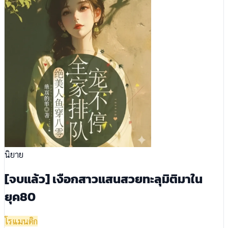
นิยาย
[จบแล้ว] เงือกสาวแสนสวยทะลุมิติมาใน
ยุค80
โรแมนติก