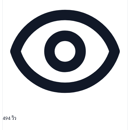
494
วิว