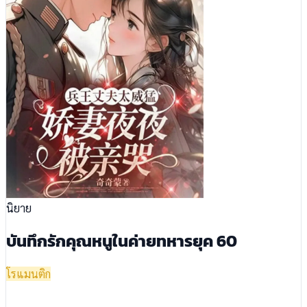
นิยาย
บันทึกรักคุณหนูในค่ายทหารยุค 60
โรแมนติก