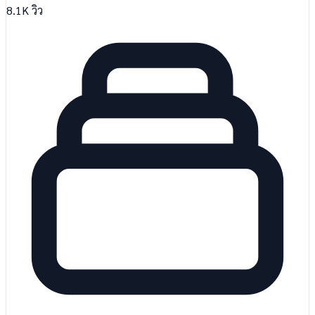
8.1K
วิว