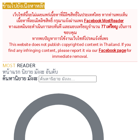
ข้ามไปยังเนื้อหาหลัก
เว็บไซต์นี้จะไม่เผยแพร่เนื้อหาที่มีลิขสิทธิ์ในประเทศไทย หากท่านพบเห็น
เนื้อหาที่ละเมิดลิขสิทธิ์ กรุณาแจ้งผ่านเพจ
Facebook MostReader
ทางแอดมินจะดำเนินการลบทันที และมอบเหรียญจำนวน
77 เหรียญ
เป็นการ
ขอบคุณ
หากพบปัญหาการใช้งานเว็บไซต์โปรดแจ้งที่เพจ
This website does not publish copyrighted content in Thailand. If you
find any infringing content, please report it via our
Facebook page
for
immediate removal.
MOST
READER
หน้าแรก
นิยาย
มังงะ
อันดับ
ค้นหานิยาย มังงะ