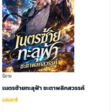
นิยาย
เนตรซ้ายทะลุฟ้า ชะตาพลิกสวรรค์
แฟนตาซี