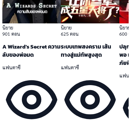
นิยาย
นิยาย
นิยาย
901 ตอน
625 ตอน
600 
A Wizard's Secret ความ
ระบบเทพสงคราม เส้น
ปลุก
ลับของพ่อมด
ทางสู่แม่ทัพสูงสุด
พอ แ
ภัยพิ
แฟนตาซี
แฟนตาซี
แฟนต