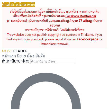
ข้ามไปยังเนื้อหาหลัก
เว็บไซต์นี้จะไม่เผยแพร่เนื้อหาที่มีลิขสิทธิ์ในประเทศไทย หากท่านพบเห็น
เนื้อหาที่ละเมิดลิขสิทธิ์ กรุณาแจ้งผ่านเพจ
Facebook MostReader
ทางแอดมินจะดำเนินการลบทันที และมอบเหรียญจำนวน
77 เหรียญ
เป็นการ
ขอบคุณ
หากพบปัญหาการใช้งานเว็บไซต์โปรดแจ้งที่เพจ
This website does not publish copyrighted content in Thailand. If you
find any infringing content, please report it via our
Facebook page
for
immediate removal.
MOST
READER
หน้าแรก
นิยาย
มังงะ
อันดับ
ค้นหานิยาย มังงะ