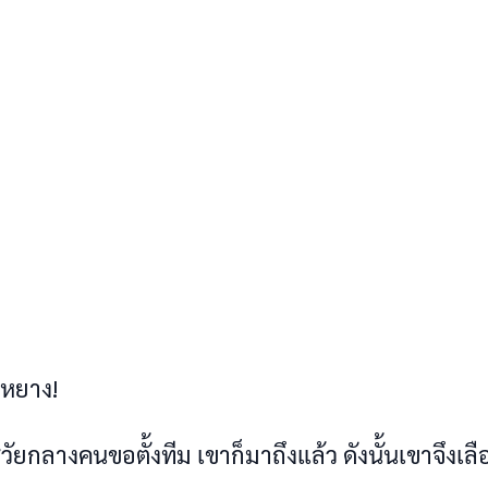
俻倩​倛倒倢俷​!
俺​倗倡倒​俱倕倢俷​俴倉​俲倝​倅倡倹俷​倇倥們​ ​倰俲倢​俱倷​們倢​倆倦俷​倱倕倹倗​ ​倄倡俷​倉倡倹倉​倰俲倢​俸倦俷​倰倕