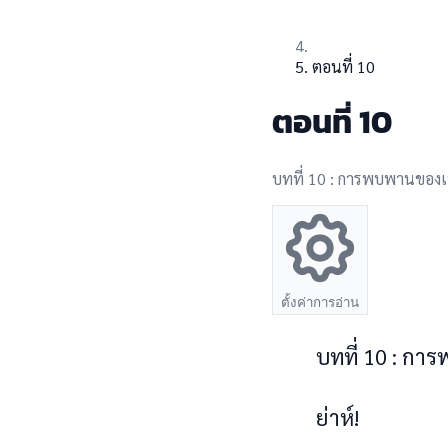
ตอนที่ 10
ตอนที่ 10
บทที่ 10 : การพบพานของเห
ตั้งค่าการอ่าน
倊倇​倇倥倸​ ​10​ ​:​ ​俱
倒倸倢​倛值​!