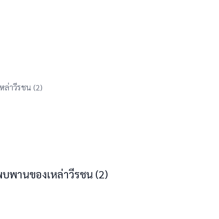
ล่าวีรชน (2)
倢倓​倎倊倎倢倉​俲倝俷​倰倛倕倸倢​倗倥倓俺倉​ ​(​2​)