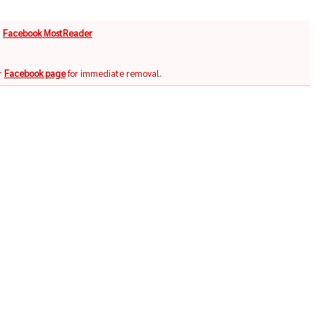
จ
Facebook MostReader
r
Facebook page
for immediate removal.