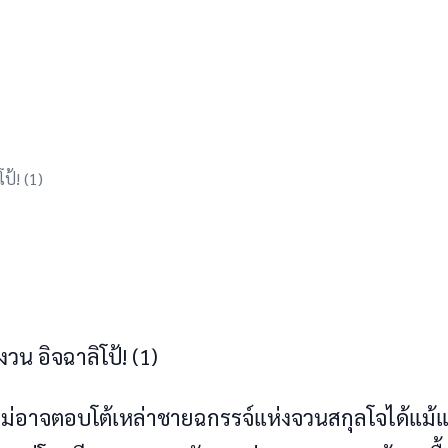
ป้! (1)
俷​倗倉​ ​倝値俸俹倢​倕値​倲個倹​!​ ​(​1​)
倹​倴們倸​倝倢俸​倅倝倊倲倅倹​倰倛倕倸倢​俺倢倒​俹俱倓倓俸值​倱倛倸俷​俸倗倉​倚俱倨倕​倲俸​倴倄倹​倱們倹倱倅倸​俴