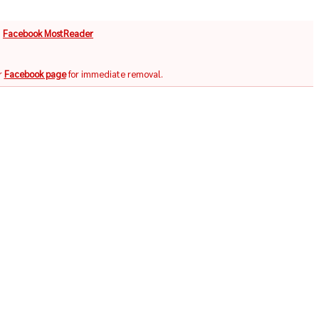
จ
Facebook MostReader
r
Facebook page
for immediate removal.