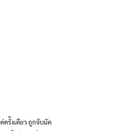
倓倡倹俷​倰倄倥倒倗​ ​倆倩俱​俸倡倊​們倡倄​