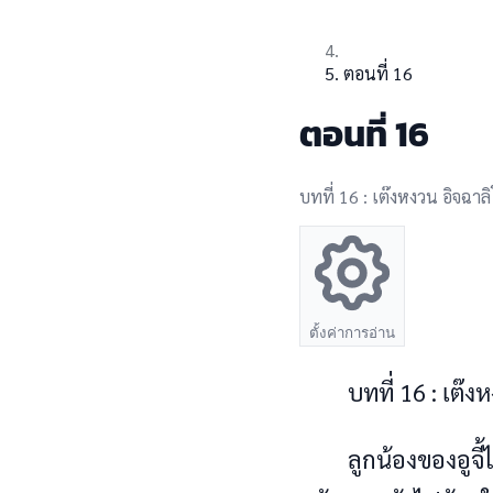
ตอนที่ 16
ตอนที่ 16
บทที่ 16 : เต๊งหงวน อิจฉาลิโ
ตั้งค่าการอ่าน
倊倇​倇倥倸​ ​16​ ​:​ ​倰倅债俷​倛
倕倩俱​倉倹倝俷​俲倝俷​倝倩​俸倥