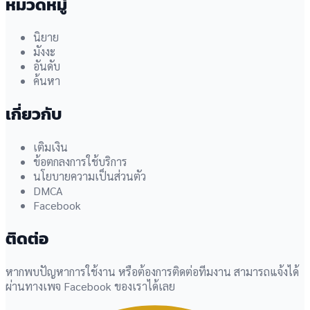
หมวดหมู่
นิยาย
มังงะ
อันดับ
ค้นหา
เกี่ยวกับ
เติมเงิน
ข้อตกลงการใช้บริการ
นโยบายความเป็นส่วนตัว
DMCA
Facebook
ติดต่อ
หากพบปัญหาการใช้งาน หรือต้องการติดต่อทีมงาน สามารถแจ้งได้
ผ่านทางเพจ Facebook ของเราได้เลย