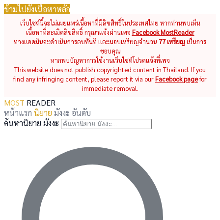
ข้ามไปยังเนื้อหาหลัก
เว็บไซต์นี้จะไม่เผยแพร่เนื้อหาที่มีลิขสิทธิ์ในประเทศไทย หากท่านพบเห็น
เนื้อหาที่ละเมิดลิขสิทธิ์ กรุณาแจ้งผ่านเพจ
Facebook MostReader
ทางแอดมินจะดำเนินการลบทันที และมอบเหรียญจำนวน
77 เหรียญ
เป็นการ
ขอบคุณ
หากพบปัญหาการใช้งานเว็บไซต์โปรดแจ้งที่เพจ
This website does not publish copyrighted content in Thailand. If you
find any infringing content, please report it via our
Facebook page
for
immediate removal.
MOST
READER
หน้าแรก
นิยาย
มังงะ
อันดับ
ค้นหานิยาย มังงะ