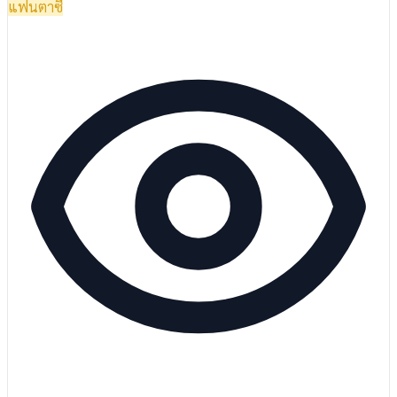
แฟนตาซี