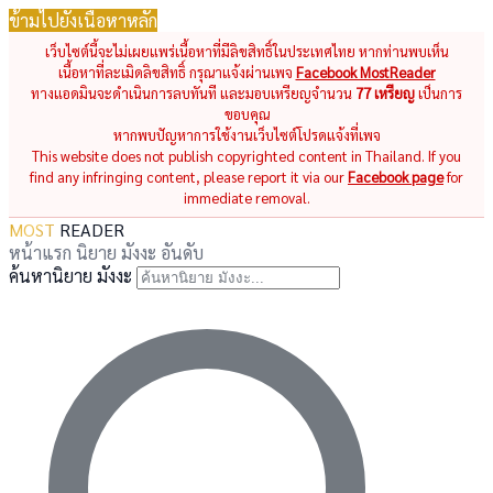
ข้ามไปยังเนื้อหาหลัก
เว็บไซต์นี้จะไม่เผยแพร่เนื้อหาที่มีลิขสิทธิ์ในประเทศไทย หากท่านพบเห็น
เนื้อหาที่ละเมิดลิขสิทธิ์ กรุณาแจ้งผ่านเพจ
Facebook MostReader
ทางแอดมินจะดำเนินการลบทันที และมอบเหรียญจำนวน
77 เหรียญ
เป็นการ
ขอบคุณ
หากพบปัญหาการใช้งานเว็บไซต์โปรดแจ้งที่เพจ
This website does not publish copyrighted content in Thailand. If you
find any infringing content, please report it via our
Facebook page
for
immediate removal.
MOST
READER
หน้าแรก
นิยาย
มังงะ
อันดับ
ค้นหานิยาย มังงะ