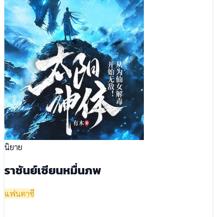
นิยาย
ราชันย์เซียนหมื่นภพ
แฟนตาซี