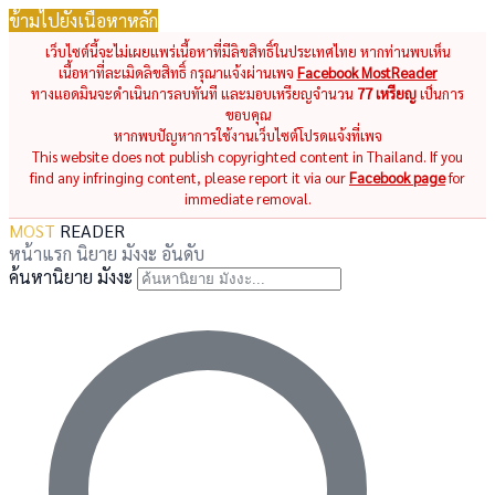
ข้ามไปยังเนื้อหาหลัก
เว็บไซต์นี้จะไม่เผยแพร่เนื้อหาที่มีลิขสิทธิ์ในประเทศไทย หากท่านพบเห็น
เนื้อหาที่ละเมิดลิขสิทธิ์ กรุณาแจ้งผ่านเพจ
Facebook MostReader
ทางแอดมินจะดำเนินการลบทันที และมอบเหรียญจำนวน
77 เหรียญ
เป็นการ
ขอบคุณ
หากพบปัญหาการใช้งานเว็บไซต์โปรดแจ้งที่เพจ
This website does not publish copyrighted content in Thailand. If you
find any infringing content, please report it via our
Facebook page
for
immediate removal.
MOST
READER
หน้าแรก
นิยาย
มังงะ
อันดับ
ค้นหานิยาย มังงะ