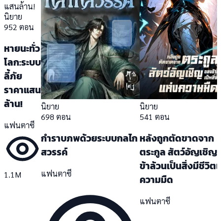
นิยาย
952 ตอน
หายนะทั่ว
โลก:ระบบ
ลี้ภัย
ราคาแสน
ล้าน!
นิยาย
นิยาย
698 ตอน
541 ตอน
แฟนตาซี
กำราบภพด้วยระบบกลไก
หลังถูกตัดขาดจาก
สวรรค์
ตระกูล สัตว์อัญเชิญ
ข้าล้วนเป็นสิ่งมีชีวิต
แฟนตาซี
1.1M
ความมืด
แฟนตาซี