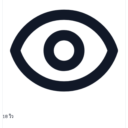
18
วิว