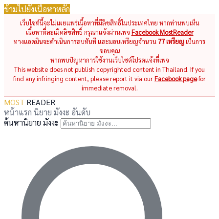
ข้ามไปยังเนื้อหาหลัก
เว็บไซต์นี้จะไม่เผยแพร่เนื้อหาที่มีลิขสิทธิ์ในประเทศไทย หากท่านพบเห็น
เนื้อหาที่ละเมิดลิขสิทธิ์ กรุณาแจ้งผ่านเพจ
Facebook MostReader
ทางแอดมินจะดำเนินการลบทันที และมอบเหรียญจำนวน
77 เหรียญ
เป็นการ
ขอบคุณ
หากพบปัญหาการใช้งานเว็บไซต์โปรดแจ้งที่เพจ
This website does not publish copyrighted content in Thailand. If you
find any infringing content, please report it via our
Facebook page
for
immediate removal.
MOST
READER
หน้าแรก
นิยาย
มังงะ
อันดับ
ค้นหานิยาย มังงะ