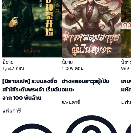
นิยาย
นิยาย
นิยาย
1,542 ตอน
1,009 ตอน
989 
[นิยายแปล] ระบบลงชื่อ
ช่างหลอมอาวุธผู้เป็น
เกมจ
เข้าใช้ระดับพระเจ้า เริ่มต้น
อมตะ
มหัศ
จาก 100 พันล้าน
แฟนตาซี
แฟนต
แฟนตาซี