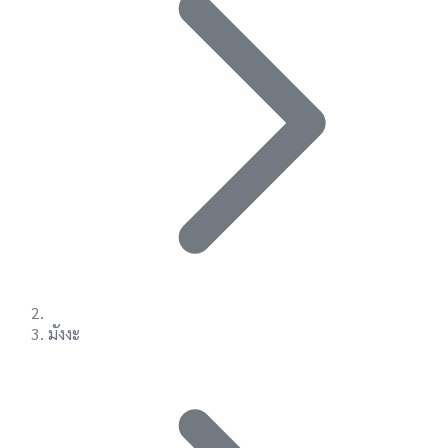
มังงะ