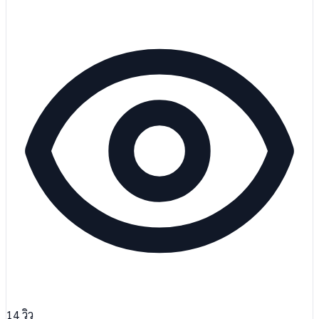
14
วิว