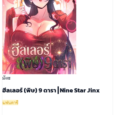
มังงะ
ฮีลเลอร์ (พิษ) 9 ดารา┃Nine Star Jinx
แฟนตาซี