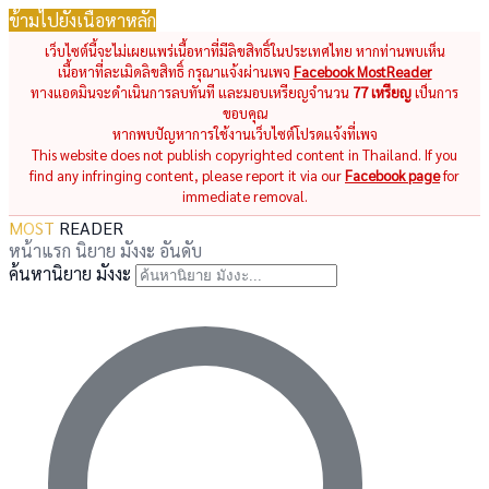
ข้ามไปยังเนื้อหาหลัก
เว็บไซต์นี้จะไม่เผยแพร่เนื้อหาที่มีลิขสิทธิ์ในประเทศไทย หากท่านพบเห็น
เนื้อหาที่ละเมิดลิขสิทธิ์ กรุณาแจ้งผ่านเพจ
Facebook MostReader
ทางแอดมินจะดำเนินการลบทันที และมอบเหรียญจำนวน
77 เหรียญ
เป็นการ
ขอบคุณ
หากพบปัญหาการใช้งานเว็บไซต์โปรดแจ้งที่เพจ
This website does not publish copyrighted content in Thailand. If you
find any infringing content, please report it via our
Facebook page
for
immediate removal.
MOST
READER
หน้าแรก
นิยาย
มังงะ
อันดับ
ค้นหานิยาย มังงะ