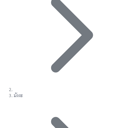
มังงะ