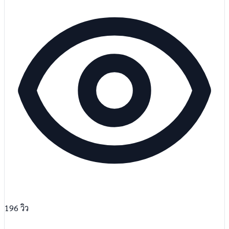
196
วิว