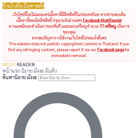
ข้ามไปยังเนื้อหาหลัก
เว็บไซต์นี้จะไม่เผยแพร่เนื้อหาที่มีลิขสิทธิ์ในประเทศไทย หากท่านพบเห็น
เนื้อหาที่ละเมิดลิขสิทธิ์ กรุณาแจ้งผ่านเพจ
Facebook MostReader
ทางแอดมินจะดำเนินการลบทันที และมอบเหรียญจำนวน
77 เหรียญ
เป็นการ
ขอบคุณ
หากพบปัญหาการใช้งานเว็บไซต์โปรดแจ้งที่เพจ
This website does not publish copyrighted content in Thailand. If you
find any infringing content, please report it via our
Facebook page
for
immediate removal.
MOST
READER
หน้าแรก
นิยาย
มังงะ
อันดับ
ค้นหานิยาย มังงะ