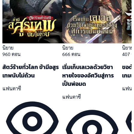
นิยาย
นิยาย
นิยาย
960 ตอน
666 ตอน
407 
สัตว์ร้ายทั่วโลก ข้ามีอสูร
เริ่มเก็บเลเวลด้วยวิชา
ขอต้อ
เทพนับไม่ถ้วน
หายใจของอัศวินสู่การ
เกมแ
เป็นพ่อมด
แฟนตาซี
แฟนต
แฟนตาซี