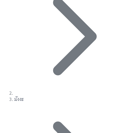
มังงะ