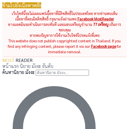
ข้ามไปยังเนื้อหาหลัก
เว็บไซต์นี้จะไม่เผยแพร่เนื้อหาที่มีลิขสิทธิ์ในประเทศไทย หากท่านพบเห็น
เนื้อหาที่ละเมิดลิขสิทธิ์ กรุณาแจ้งผ่านเพจ
Facebook MostReader
ทางแอดมินจะดำเนินการลบทันที และมอบเหรียญจำนวน
77 เหรียญ
เป็นการ
ขอบคุณ
หากพบปัญหาการใช้งานเว็บไซต์โปรดแจ้งที่เพจ
This website does not publish copyrighted content in Thailand. If you
find any infringing content, please report it via our
Facebook page
for
immediate removal.
MOST
READER
หน้าแรก
นิยาย
มังงะ
อันดับ
ค้นหานิยาย มังงะ