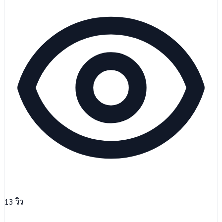
13
วิว