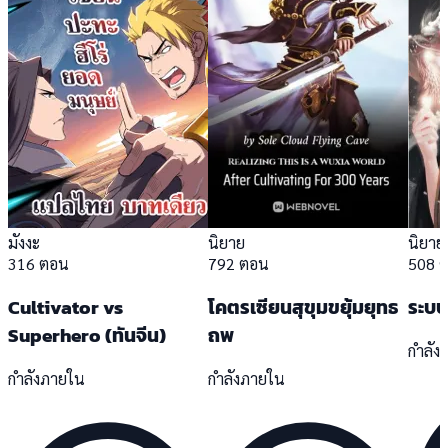
มังงะ
นิยาย
นิยาย
316 ตอน
792 ตอน
508 
Cultivator vs
โคตรเซียนสุขุมขยุ้มยุทธ
ระบบ
Superhero (ทันจีน)
ถพ
กำลัง
กำลังภายใน
กำลังภายใน