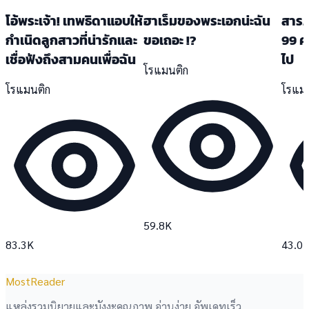
โอ้พระเจ้า! เทพธิดาแอบให้
ฮาเร็มของพระเอกน่ะฉัน
สารภ
กำเนิดลูกสาวที่น่ารักและ
ขอเถอะ !?
99 คร
เชื่อฟังถึงสามคนเพื่อฉัน
ไป
โรแมนติก
โรแมนติก
โรแม
59.8K
83.3K
43.0
MostReader
แหล่งรวมนิยายและมังงะคุณภาพ อ่านง่าย อัพเดทเร็ว