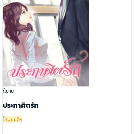
นิยาย
ประกาศิตรัก
โรแมนติก