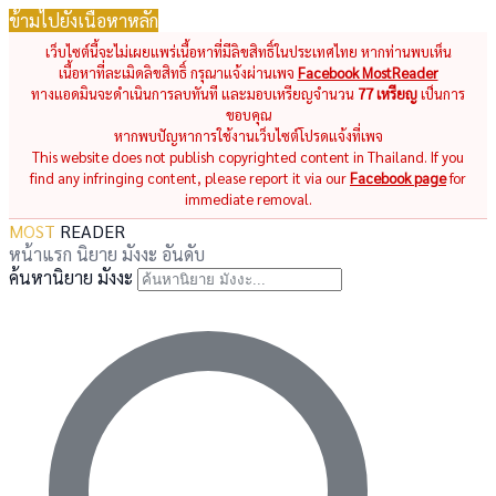
ข้ามไปยังเนื้อหาหลัก
เว็บไซต์นี้จะไม่เผยแพร่เนื้อหาที่มีลิขสิทธิ์ในประเทศไทย หากท่านพบเห็น
เนื้อหาที่ละเมิดลิขสิทธิ์ กรุณาแจ้งผ่านเพจ
Facebook MostReader
ทางแอดมินจะดำเนินการลบทันที และมอบเหรียญจำนวน
77 เหรียญ
เป็นการ
ขอบคุณ
หากพบปัญหาการใช้งานเว็บไซต์โปรดแจ้งที่เพจ
This website does not publish copyrighted content in Thailand. If you
find any infringing content, please report it via our
Facebook page
for
immediate removal.
MOST
READER
หน้าแรก
นิยาย
มังงะ
อันดับ
ค้นหานิยาย มังงะ