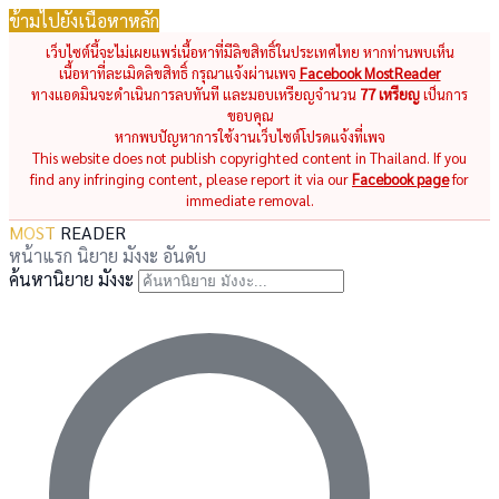
ข้ามไปยังเนื้อหาหลัก
เว็บไซต์นี้จะไม่เผยแพร่เนื้อหาที่มีลิขสิทธิ์ในประเทศไทย หากท่านพบเห็น
เนื้อหาที่ละเมิดลิขสิทธิ์ กรุณาแจ้งผ่านเพจ
Facebook MostReader
ทางแอดมินจะดำเนินการลบทันที และมอบเหรียญจำนวน
77 เหรียญ
เป็นการ
ขอบคุณ
หากพบปัญหาการใช้งานเว็บไซต์โปรดแจ้งที่เพจ
This website does not publish copyrighted content in Thailand. If you
find any infringing content, please report it via our
Facebook page
for
immediate removal.
MOST
READER
หน้าแรก
นิยาย
มังงะ
อันดับ
ค้นหานิยาย มังงะ