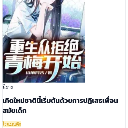
นิยาย
เกิดใหม่ชาตินี้เริ่มต้นด้วยการปฏิเสธเพื่อน
สมัยเด็ก
โรแมนติก