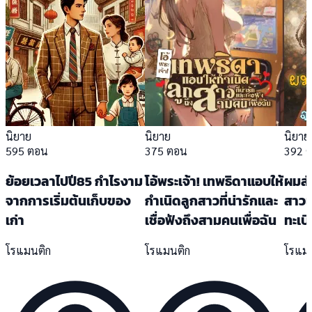
นิยาย
นิยาย
นิยาย
595 ตอน
375 ตอน
392 
ย้อยเวลาไปปี85 กำไรงาม
โอ้พระเจ้า! เทพธิดาแอบให้
ผมส่
จากการเริ่มต้นเก็บของ
กำเนิดลูกสาวที่น่ารักและ
สาวเ
เก่า
เชื่อฟังถึงสามคนเพื่อฉัน
ทะเบ
โรแมนติก
โรแมนติก
โรแม