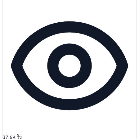
37.6K
วิว