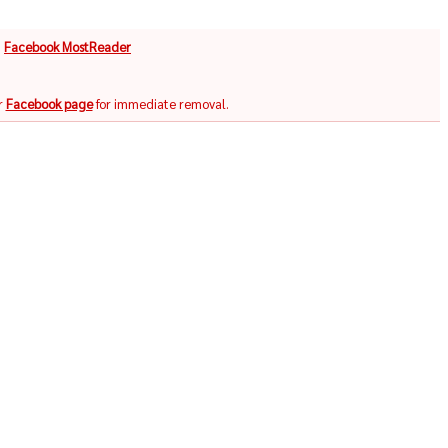
จ
Facebook MostReader
r
Facebook page
for immediate removal.