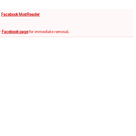
จ
Facebook MostReader
r
Facebook page
for immediate removal.