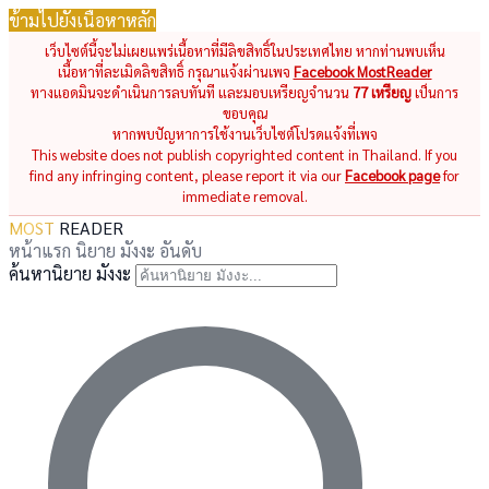
ข้ามไปยังเนื้อหาหลัก
เว็บไซต์นี้จะไม่เผยแพร่เนื้อหาที่มีลิขสิทธิ์ในประเทศไทย หากท่านพบเห็น
เนื้อหาที่ละเมิดลิขสิทธิ์ กรุณาแจ้งผ่านเพจ
Facebook MostReader
ทางแอดมินจะดำเนินการลบทันที และมอบเหรียญจำนวน
77 เหรียญ
เป็นการ
ขอบคุณ
หากพบปัญหาการใช้งานเว็บไซต์โปรดแจ้งที่เพจ
This website does not publish copyrighted content in Thailand. If you
find any infringing content, please report it via our
Facebook page
for
immediate removal.
MOST
READER
หน้าแรก
นิยาย
มังงะ
อันดับ
ค้นหานิยาย มังงะ