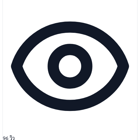
96
วิว