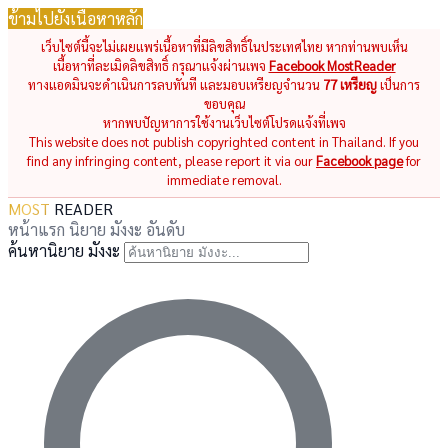
ข้ามไปยังเนื้อหาหลัก
เว็บไซต์นี้จะไม่เผยแพร่เนื้อหาที่มีลิขสิทธิ์ในประเทศไทย หากท่านพบเห็น
เนื้อหาที่ละเมิดลิขสิทธิ์ กรุณาแจ้งผ่านเพจ
Facebook MostReader
ทางแอดมินจะดำเนินการลบทันที และมอบเหรียญจำนวน
77 เหรียญ
เป็นการ
ขอบคุณ
หากพบปัญหาการใช้งานเว็บไซต์โปรดแจ้งที่เพจ
This website does not publish copyrighted content in Thailand. If you
find any infringing content, please report it via our
Facebook page
for
immediate removal.
MOST
READER
หน้าแรก
นิยาย
มังงะ
อันดับ
ค้นหานิยาย มังงะ