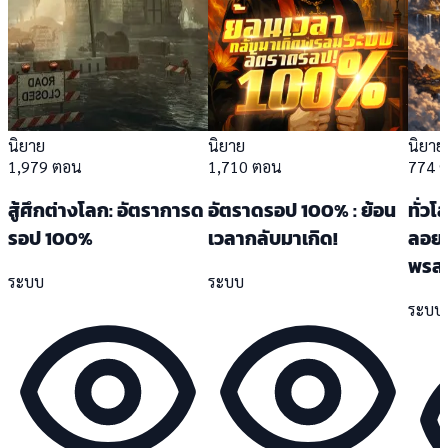
นิยาย
นิยาย
นิยาย
1,979 ตอน
1,710 ตอน
774 
สู้ศึกต่างโลก: อัตราการด
อัตราดรอป 100% : ย้อน
ทั่วโ
รอป 100%
เวลากลับมาเกิด!
ลอยฟ้
พรสว
ระบบ
ระบบ
ระบบ