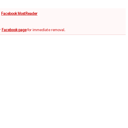
จ
Facebook MostReader
r
Facebook page
for immediate removal.