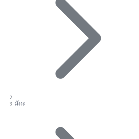
มังงะ