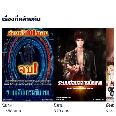
เรื่องที่คล้ายกัน
นิยาย
นิยาย
มังงะ
1,486 ตอน
920 ตอน
614 