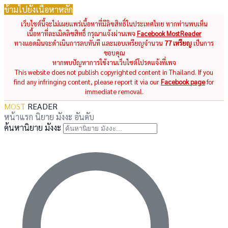
ข้ามไปยังเนื้อหาหลัก
เว็บไซต์นี้จะไม่เผยแพร่เนื้อหาที่มีลิขสิทธิ์ในประเทศไทย หากท่านพบเห็น
เนื้อหาที่ละเมิดลิขสิทธิ์ กรุณาแจ้งผ่านเพจ
Facebook MostReader
ทางแอดมินจะดำเนินการลบทันที และมอบเหรียญจำนวน
77 เหรียญ
เป็นการ
ขอบคุณ
หากพบปัญหาการใช้งานเว็บไซต์โปรดแจ้งที่เพจ
This website does not publish copyrighted content in Thailand. If you
find any infringing content, please report it via our
Facebook page
for
immediate removal.
MOST
READER
หน้าแรก
นิยาย
มังงะ
อันดับ
ค้นหานิยาย มังงะ