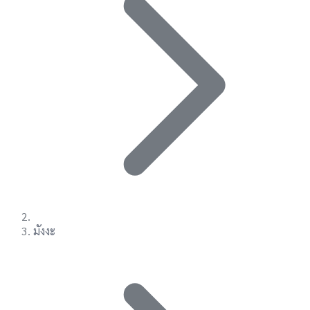
มังงะ