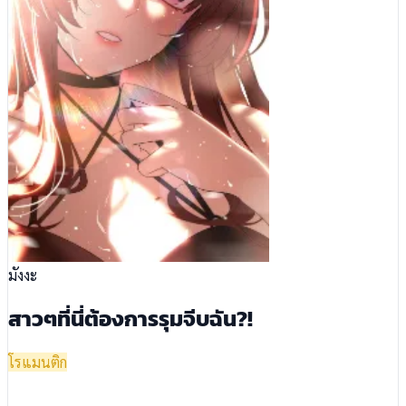
มังงะ
สาวๆที่นี่ต้องการรุมจีบฉัน?!
โรแมนติก