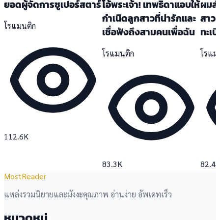
ยอดผู้จัดการซูเปอร์สตาร์
โอ้พระเจ้า! เทพธิดาแอบให้
ผมส่
กำเนิดลูกสาวที่น่ารักและ
สาวเ
โรแมนติก
เชื่อฟังถึงสามคนเพื่อฉัน
ทะเบ
โรแมนติก
โรแม
112.6K
83.3K
82.4
MostReader
แหล่งรวมนิยายและมังงะคุณภาพ อ่านง่าย อัพเดทเร็ว
หมวดหมู่