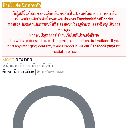
ข้ามไปยังเนื้อหาหลัก
เว็บไซต์นี้จะไม่เผยแพร่เนื้อหาที่มีลิขสิทธิ์ในประเทศไทย หากท่านพบเห็น
เนื้อหาที่ละเมิดลิขสิทธิ์ กรุณาแจ้งผ่านเพจ
Facebook MostReader
ทางแอดมินจะดำเนินการลบทันที และมอบเหรียญจำนวน
77 เหรียญ
เป็นการ
ขอบคุณ
หากพบปัญหาการใช้งานเว็บไซต์โปรดแจ้งที่เพจ
This website does not publish copyrighted content in Thailand. If you
find any infringing content, please report it via our
Facebook page
for
immediate removal.
MOST
READER
หน้าแรก
นิยาย
มังงะ
อันดับ
ค้นหานิยาย มังงะ