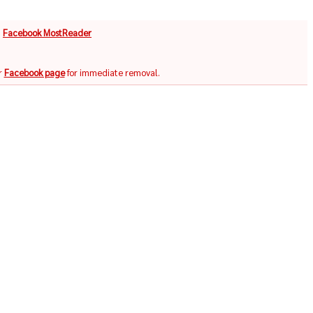
จ
Facebook MostReader
r
Facebook page
for immediate removal.