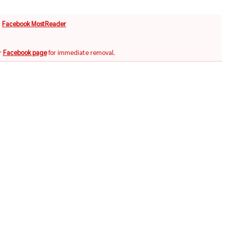
จ
Facebook MostReader
r
Facebook page
for immediate removal.