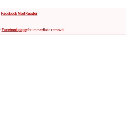
จ
Facebook MostReader
r
Facebook page
for immediate removal.