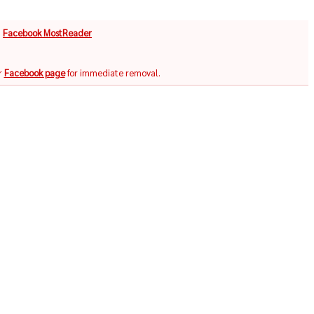
จ
Facebook MostReader
r
Facebook page
for immediate removal.