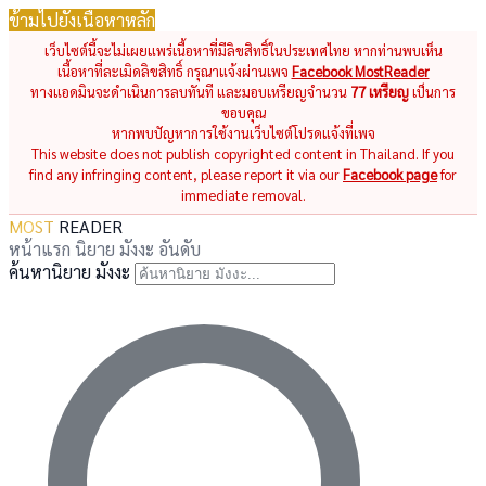
ข้ามไปยังเนื้อหาหลัก
เว็บไซต์นี้จะไม่เผยแพร่เนื้อหาที่มีลิขสิทธิ์ในประเทศไทย หากท่านพบเห็น
เนื้อหาที่ละเมิดลิขสิทธิ์ กรุณาแจ้งผ่านเพจ
Facebook MostReader
ทางแอดมินจะดำเนินการลบทันที และมอบเหรียญจำนวน
77 เหรียญ
เป็นการ
ขอบคุณ
หากพบปัญหาการใช้งานเว็บไซต์โปรดแจ้งที่เพจ
This website does not publish copyrighted content in Thailand. If you
find any infringing content, please report it via our
Facebook page
for
immediate removal.
MOST
READER
หน้าแรก
นิยาย
มังงะ
อันดับ
ค้นหานิยาย มังงะ