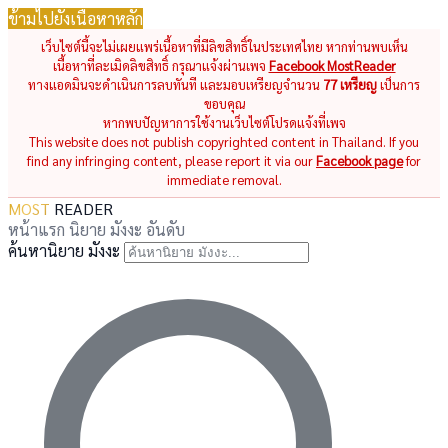
ข้ามไปยังเนื้อหาหลัก
เว็บไซต์นี้จะไม่เผยแพร่เนื้อหาที่มีลิขสิทธิ์ในประเทศไทย หากท่านพบเห็น
เนื้อหาที่ละเมิดลิขสิทธิ์ กรุณาแจ้งผ่านเพจ
Facebook MostReader
ทางแอดมินจะดำเนินการลบทันที และมอบเหรียญจำนวน
77 เหรียญ
เป็นการ
ขอบคุณ
หากพบปัญหาการใช้งานเว็บไซต์โปรดแจ้งที่เพจ
This website does not publish copyrighted content in Thailand. If you
find any infringing content, please report it via our
Facebook page
for
immediate removal.
MOST
READER
หน้าแรก
นิยาย
มังงะ
อันดับ
ค้นหานิยาย มังงะ