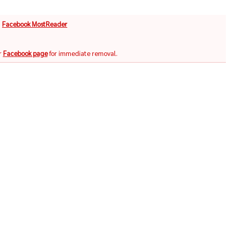
จ
Facebook MostReader
r
Facebook page
for immediate removal.