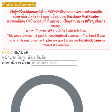
ข้ามไปยังเนื้อหาหลัก
เว็บไซต์นี้จะไม่เผยแพร่เนื้อหาที่มีลิขสิทธิ์ในประเทศไทย หากท่านพบเห็น
เนื้อหาที่ละเมิดลิขสิทธิ์ กรุณาแจ้งผ่านเพจ
Facebook MostReader
ทางแอดมินจะดำเนินการลบทันที และมอบเหรียญจำนวน
77 เหรียญ
เป็นการ
ขอบคุณ
หากพบปัญหาการใช้งานเว็บไซต์โปรดแจ้งที่เพจ
This website does not publish copyrighted content in Thailand. If you
find any infringing content, please report it via our
Facebook page
for
immediate removal.
MOST
READER
หน้าแรก
นิยาย
มังงะ
อันดับ
ค้นหานิยาย มังงะ