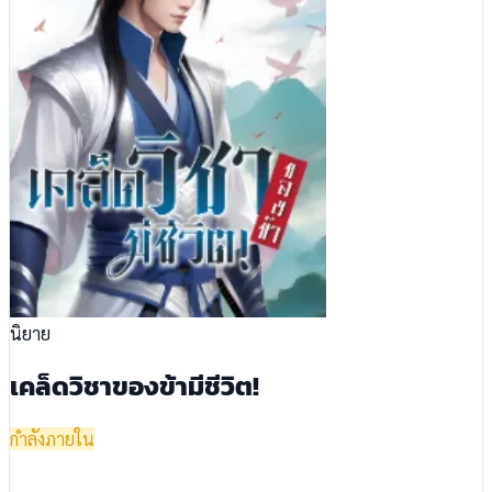
นิยาย
เคล็ด​วิชา​ของข้ามีชีวิต​!
กำลังภายใน