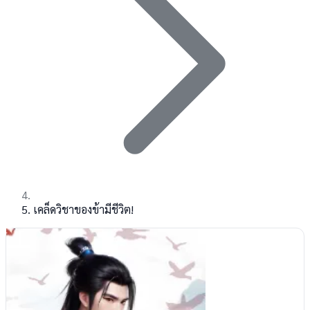
เคล็ด​วิชา​ของข้ามีชีวิต​!