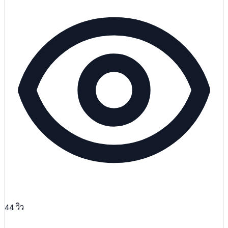
44
วิว