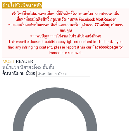
ข้ามไปยังเนื้อหาหลัก
เว็บไซต์นี้จะไม่เผยแพร่เนื้อหาที่มีลิขสิทธิ์ในประเทศไทย หากท่านพบเห็น
เนื้อหาที่ละเมิดลิขสิทธิ์ กรุณาแจ้งผ่านเพจ
Facebook MostReader
ทางแอดมินจะดำเนินการลบทันที และมอบเหรียญจำนวน
77 เหรียญ
เป็นการ
ขอบคุณ
หากพบปัญหาการใช้งานเว็บไซต์โปรดแจ้งที่เพจ
This website does not publish copyrighted content in Thailand. If you
find any infringing content, please report it via our
Facebook page
for
immediate removal.
MOST
READER
หน้าแรก
นิยาย
มังงะ
อันดับ
ค้นหานิยาย มังงะ