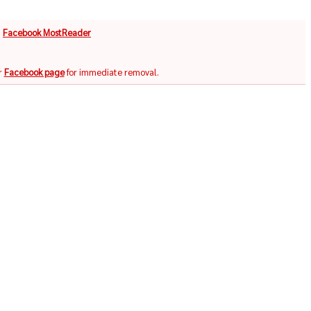
จ
Facebook MostReader
r
Facebook page
for immediate removal.