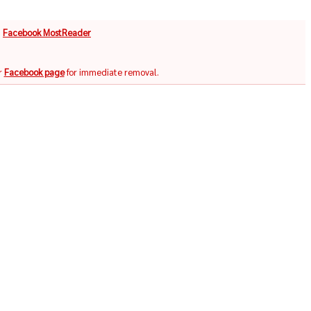
จ
Facebook MostReader
r
Facebook page
for immediate removal.