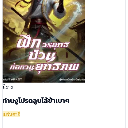
นิยาย
ท่านงูโปรดลูบไล้ข้าเบาๆ
แฟนตาซี