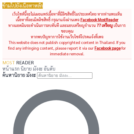
ข้ามไปยังเนื้อหาหลัก
เว็บไซต์นี้จะไม่เผยแพร่เนื้อหาที่มีลิขสิทธิ์ในประเทศไทย หากท่านพบเห็น
เนื้อหาที่ละเมิดลิขสิทธิ์ กรุณาแจ้งผ่านเพจ
Facebook MostReader
ทางแอดมินจะดำเนินการลบทันที และมอบเหรียญจำนวน
77 เหรียญ
เป็นการ
ขอบคุณ
หากพบปัญหาการใช้งานเว็บไซต์โปรดแจ้งที่เพจ
This website does not publish copyrighted content in Thailand. If you
find any infringing content, please report it via our
Facebook page
for
immediate removal.
MOST
READER
หน้าแรก
นิยาย
มังงะ
อันดับ
ค้นหานิยาย มังงะ