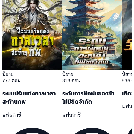
นิยาย
นิยาย
นิยาย
777 ตอน
819 ตอน
536 
ระบบปรับแต่งกาลเวลา
ระดับการฝึกฝนของข้า
เกิดช
สะท้านภพ
ไม่มีขีดจำกัด
แฟนต
แฟนตาซี
แฟนตาซี