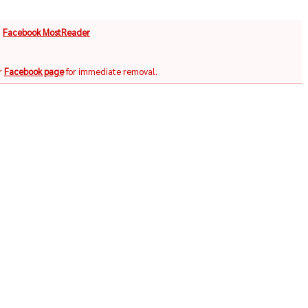
จ
Facebook MostReader
r
Facebook page
for immediate removal.