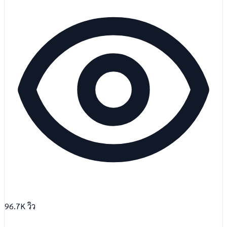
96.7K
วิว