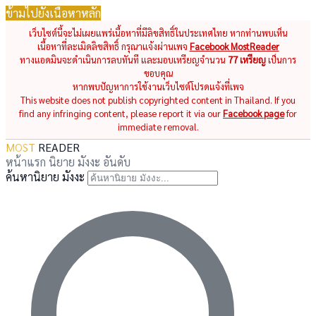
ข้ามไปยังเนื้อหาหลัก
เว็บไซต์นี้จะไม่เผยแพร่เนื้อหาที่มีลิขสิทธิ์ในประเทศไทย หากท่านพบเห็น
เนื้อหาที่ละเมิดลิขสิทธิ์ กรุณาแจ้งผ่านเพจ
Facebook MostReader
ทางแอดมินจะดำเนินการลบทันที และมอบเหรียญจำนวน
77 เหรียญ
เป็นการ
ขอบคุณ
หากพบปัญหาการใช้งานเว็บไซต์โปรดแจ้งที่เพจ
This website does not publish copyrighted content in Thailand. If you
find any infringing content, please report it via our
Facebook page
for
immediate removal.
MOST
READER
หน้าแรก
นิยาย
มังงะ
อันดับ
ค้นหานิยาย มังงะ