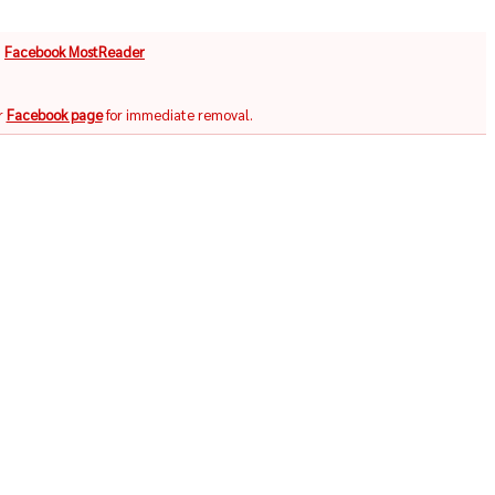
จ
Facebook MostReader
r
Facebook page
for immediate removal.