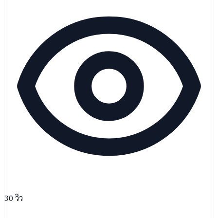
30
วิว