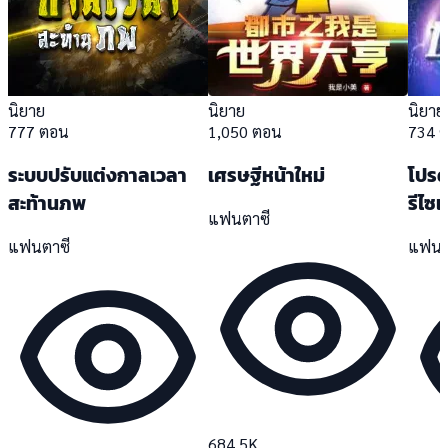
นิยาย
นิยาย
นิยาย
777 ตอน
1,050 ตอน
734 
ระบบปรับแต่งกาลเวลา
เศรษฐีหน้าใหม่
โปรดเ
สะท้านภพ
รีไซเ
แฟนตาซี
แฟนตาซี
แฟนต
684.5K