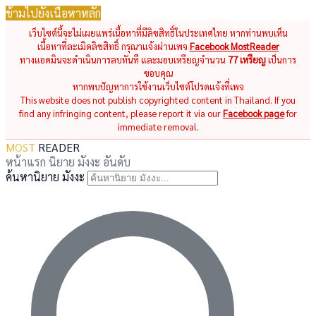
ข้ามไปยังเนื้อหาหลัก
เว็บไซต์นี้จะไม่เผยแพร่เนื้อหาที่มีลิขสิทธิ์ในประเทศไทย หากท่านพบเห็น
เนื้อหาที่ละเมิดลิขสิทธิ์ กรุณาแจ้งผ่านเพจ
Facebook MostReader
ทางแอดมินจะดำเนินการลบทันที และมอบเหรียญจำนวน
77 เหรียญ
เป็นการ
ขอบคุณ
หากพบปัญหาการใช้งานเว็บไซต์โปรดแจ้งที่เพจ
This website does not publish copyrighted content in Thailand. If you
find any infringing content, please report it via our
Facebook page
for
immediate removal.
MOST
READER
หน้าแรก
นิยาย
มังงะ
อันดับ
ค้นหานิยาย มังงะ